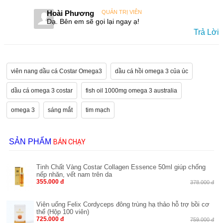
Hoài Phương
QUẢN TRỊ VIÊN
Dạ. Bên em sẽ gọi lại ngay ạ!
Trả Lời
viên nang dầu cá Costar Omega3
dầu cá hồi omega 3 của úc
dầu cá omega 3 costar
fish oil 1000mg omega 3 australia
omega 3
sáng mắt
tim mạch
SẢN PHẨM
BÁN CHẠY
Tinh Chất Vàng Costar Collagen Essence 50ml giúp chống
nếp nhăn, vết nam trên da
355.000 đ
378.000 đ
Viên uống Felix Cordyceps đông trùng hạ thảo hỗ trợ bồi cơ
thể (Hộp 100 viên)
725.000 đ
759.000 đ