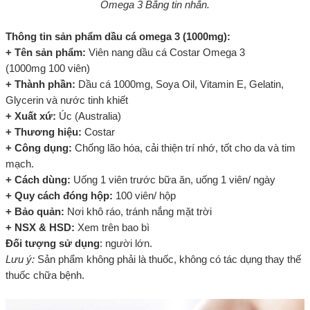
Omega 3 Bằng tin nhắn.
Thông tin sản phẩm dầu cá omega 3 (1000mg):
+ Tên sản phẩm:
Viên nang dầu cá Costar Omega 3
(1000mg 100 viên)
+ Thành phần:
Dầu cá 1000mg, Soya Oil, Vitamin E, Gelatin,
Glycerin và nước tinh khiết
+ Xuất xứ:
Úc (Australia)
+ Thương hiệu:
Costar
+ Công dụng:
Chống lão hóa, cải thiện trí nhớ, tốt cho da và tim
mạch.
+ Cách dùng:
Uống 1 viên trước bữa ăn, uống 1 viên/ ngày
+ Quy cách đóng hộp:
100 viên/ hộp
+ Bảo quản:
Nơi khô ráo, tránh nắng mặt trời
+ NSX & HSD:
Xem trên bao bì
Đối tượng sử dụng
: người lớn.
Lưu ý:
Sản phẩm không phải là thuốc, không có tác dụng thay thế
thuốc chữa bệnh.