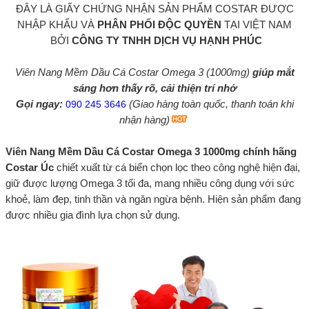
ĐÂY LÀ GIẤY CHỨNG NHẬN SẢN PHẨM COSTAR ĐƯỢC
NHẬP KHẨU VÀ
PHÂN PHỐI ĐỘC QUYỀN
TẠI VIỆT NAM
BỞI
CÔNG TY TNHH DỊCH VỤ HẠNH PHÚC
Viên Nang Mềm Dầu Cá Costar Omega 3 (1000mg)
giúp mắt
sáng hơn thấy rõ, cải thiện trí nhớ
Gọi ngay:
(Giao hàng toàn quốc, thanh toán khi
090 245 3646
nhận hàng)
Viên Nang Mềm Dầu Cá Costar Omega 3 1000mg chính hãng
Costar Úc
chiết xuất từ cá biển chọn lọc theo công nghệ hiện đại,
giữ được lượng Omega 3 tối đa, mang nhiều công dụng với sức
khoẻ, làm đẹp, tinh thần và ngăn ngừa bệnh. Hiện sản phẩm đang
được nhiều gia đình lựa chọn sử dụng.