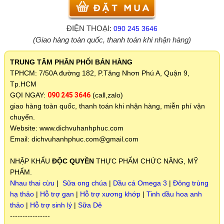
ĐIỆN THOẠI:
090 245 3646
(Giao hàng toàn quốc, thanh toán khi nhận hàng)
TRUNG TÂM PHÂN PHỐI BÁN HÀNG
TPHCM: 7/50A đường 182, P.Tăng Nhơn Phú A, Quận 9,
Tp.HCM
GỌI NGAY:
090 245 3646
(call,zalo)
giao hàng toàn quốc, thanh toán khi nhận hàng, miễn phí vận
chuyển.
Website: www.dichvuhanhphuc.com
Email: dichvuhanhphuc.com@gmail.com
NHẬP KHẨU
ĐỘC QUYỀN
THỰC PHẨM CHỨC NĂNG, MỸ
PHẨM.
Nhau thai cừu
|
Sữa ong chúa
|
Dầu cá Omega 3
|
Đông trùng
hạ thảo
|
Hỗ trợ gan
|
Hỗ trợ xương khớp
|
Tinh dầu hoa anh
thảo
|
Hỗ trợ sinh lý
|
Sữa Dê
----------------