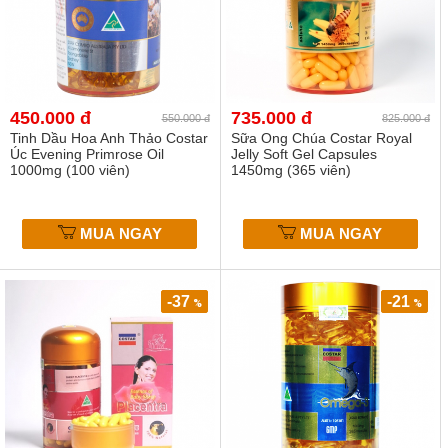
450.000 đ
735.000 đ
550.000 đ
825.000 đ
Tinh Dầu Hoa Anh Thảo Costar
Sữa Ong Chúa Costar Royal
Úc Evening Primrose Oil
Jelly Soft Gel Capsules
1000mg (100 viên)
1450mg (365 viên)
MUA NGAY
MUA NGAY
-37
-21
%
%