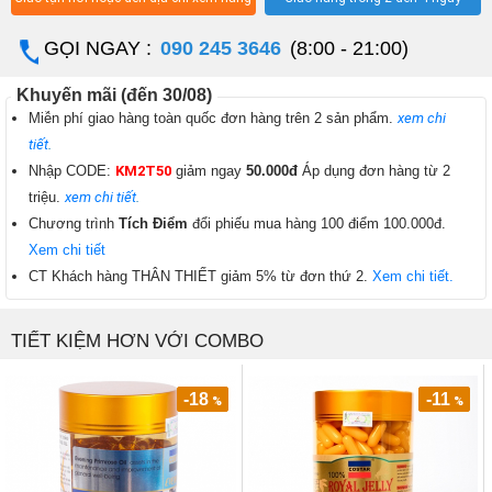
GỌI NGAY :
090 245 3646
(8:00 - 21:00)
Khuyến mãi (đến 30/08)
Miễn phí giao hàng toàn quốc đơn hàng trên 2 sản phẩm.
xem chi
tiết
.
Nhập CODE:
KM2T50
giảm ngay
50.000đ
Áp dụng đơn hàng từ 2
triệu.
xem chi tiết
.
Chương trình
Tích Điểm
đổi phiếu mua hàng 100 điểm 100.000đ.
Xem chi tiết
CT Khách hàng THÂN THIẾT giảm 5% từ đơn thứ 2.
Xem chi tiết.
TIẾT KIỆM HƠN VỚI COMBO
-18
-11
%
%