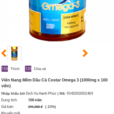
155
Thích
125
Chia sẻ
Viên Nang Mềm Dầu Cá Costar Omega 3 (1000mg x 100
viên)
Nhập khẩu bởi
Dịch Vụ Hạnh Phúc
| Mã:
9342050002469
Dung tích:
100 viên
Giá bán:
(-10%)
399,000 đ
Khuyến mãi