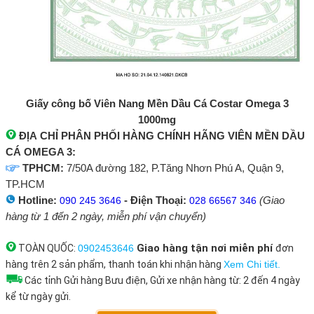
Giấy công bố Viên Nang Mền Dầu Cá Costar Omega 3
1000mg
ĐỊA CHỈ PHÂN PHỐI HÀNG CHÍNH HÃNG VIÊN MỀN DẦU
CÁ OMEGA 3:
TPHCM:
7/50A đường 182, P.Tăng Nhơn Phú A, Quận 9,
TP.HCM
Hotline:
- Điện Thoại:
(Giao
090 245 3646
028 66567 346
hàng từ 1 đến 2 ngày, miễn phí vận chuyển)
Giao hàng tận nơi
miễn phí
TOÀN QUỐC:
0902453646
đơn
hàng trên 2 sản phẩm, thanh toán khi nhận hàng
Xem Chi tiết.
Các tỉnh Gửi hàng Bưu điện, Gửi xe nhận hàng từ: 2 đến 4 ngày
kể từ ngày gửi.