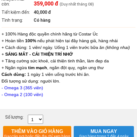
359,000 đ
còn:
(Duy nhất tháng 08)
Tiết kiệm đến:
40,000 đ
Tình trạng:
Có hàng
+ 100% Hàng độc quyền chính hãng
từ Costar Úc
+ Hoàn tiền
100%
nếu phát hiện tại đây hàng giả, hàng nhái
+ Cách dùng: 1 viên/ ngày. Uống 1 viên trước bữa ăn
(không nhai)
+
SÁNG MẮT - CẢI THIỆN TRÍ NHỚ
+ Tăng cường sức khoẻ, cải thiện tinh thần, làm đẹp da
+ Ngăn ngừa
tim mạch
, ngăn đột quỵ, ngăn ưng thư
Cách dùng:
1 ngày 1 viên uống trước khi ăn.
Đối tượng sử dụng: người lớn.
- Omega 3 (365 viên)
- Omega 2 (100 viên)
Số lượng:
THÊM VÀO GIỎ HÀNG
MUA NGAY
Giao tận nơi hoặc đến địa chỉ xem hàng
Giao hàng trong 2 đến 4 ngày