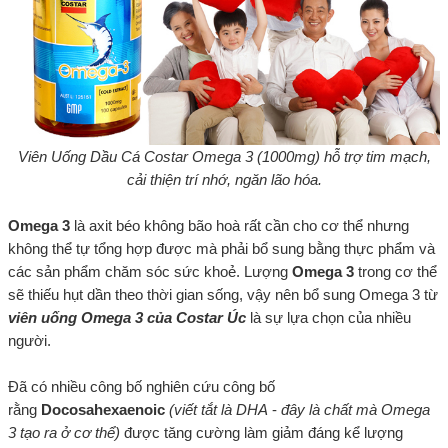
Viên Uống Dầu Cá Costar Omega 3 (1000mg) hỗ trợ tim mạch,
cải thiện trí nhớ, ngăn lão hóa.
Omega 3
là axit béo không bão hoà rất cần cho cơ thể nhưng
không thể tự tổng hợp được mà phải bổ sung bằng thực phẩm và
các sản phẩm chăm sóc sức khoẻ. Lượng
Omega 3
trong cơ thể
sẽ thiếu hụt dần theo thời gian sống, vậy nên bổ sung Omega 3 từ
viên uống Omega 3 của Costar Úc
là sự lựa chọn của nhiều
người.
Đã có nhiều công bố nghiên cứu công bố
rằng
Docosahexaenoic
(viết tắt là DHA
-
đây là chất mà Omega
3 tạo ra ở cơ thể)
được tăng cường làm giảm đáng kể lượng