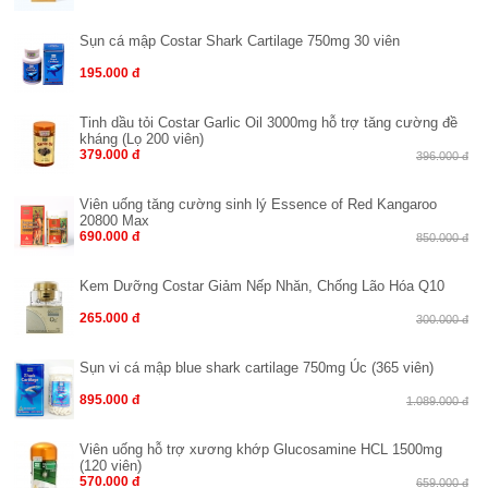
Sụn cá mập Costar Shark Cartilage 750mg 30 viên
195.000 đ
Tinh dầu tỏi Costar Garlic Oil 3000mg hỗ trợ tăng cường đề
kháng (Lọ 200 viên)
379.000 đ
396.000 đ
Viên uống tăng cường sinh lý Essence of Red Kangaroo
20800 Max
690.000 đ
850.000 đ
Kem Dưỡng Costar Giảm Nếp Nhăn, Chống Lão Hóa Q10
265.000 đ
300.000 đ
Sụn vi cá mập blue shark cartilage 750mg Úc (365 viên)
895.000 đ
1.089.000 đ
Viên uống hỗ trợ xương khớp Glucosamine HCL 1500mg
(120 viên)
570.000 đ
659.000 đ