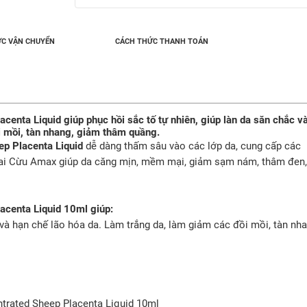
C VẬN CHUYỂN
CÁCH THỨC THANH TOÁN
enta Liquid giúp phục hồi sắc tố tự nhiên, giúp làn da săn chắc v
i mồi, tàn nhang, giảm thâm quầng.
p Placenta Liquid
dễ dàng thấm sâu vào các lớp da, cung cấp các
hai Cừu Amax giúp da căng mịn, mềm mại, giảm sạm nám, thâm đen,
acenta Liquid 10ml giúp:
 và hạn chế lão hóa da. Làm trắng da, làm giảm các đồi mồi, tàn nha
trated Sheep Placenta Liquid 10ml