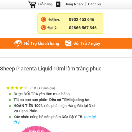
Giỏ hàng
0
Đăng Nhập
Đăng ký
0902 453 646
Hotline:
02866 567 346
Đại lý:
Hỗ Trợ khách hàng
Đổi Trả 7 ngày
Sheep Placenta Liquid 10ml làm trắng phục
(
3.8
|
4
Đánh giá)
Được ĐỔI TRẢ
yên tâm mua hàng.
Tất cả các sản phẩm
Đều có TEM bộ công An.
HOÀN TIỀN 100%
nếu phát hiện Hàng Giả tại Dịch
Vụ Hạnh Phúc.
Xác nhận công bố sản phẩm
Của Bộ Y Tế
.
xem tại
đây.