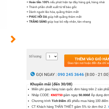
+
Hoàn tiền 100%
nếu phát hiện tại đây hàng giả, hàng nhái
+ Thành phần chiết xuất từ tế bào gốc
+ Dành người lão hóa, quầng thâm mắt
+
PHUC HỒI DA
giúp hết quầng thâm mắt
+
TRẮNG SÁNG
giúp loại bỏ nếp nhăn, tàn nhang
Số lượng:
THÊM VÀO GIỎ HÀ
Giao tận nơi hoặc đến địa chỉ
GỌI NGAY :
090 245 3646
(8:00 - 21:00
Khuyến mãi (đến 30/08)
Miễn phí giao hàng toàn quốc đơn hàng trên 2 sản ph
Nhập CODE:
KM2T50
giảm ngay
50.000đ
Áp dụng đơn 
Chương trình
Tích Điểm
đổi phiếu mua hàng 100 điểm
CT Khách hàng THÂN THIẾT giảm 5% từ đơn thứ 2.