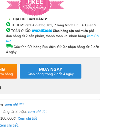
ĐỊA CHỈ BÁN HÀNG:
TPHCM: 7/50A đường 182, P.Tăng Nhơn Phú A, Quận 9..
TOÀN QUỐC:
0902453646
Giao hàng tận nơi
miễn phí
đơn hàng từ 2 sản phẩm, thanh toán khi nhận hàng
Xem Chi
tiết.
Các tỉnh Gữi hàng Bưu điện, Gữi Xe nhận hàng từ: 2 đến
4 ngày.
NG
MUA NGAY
 xem hàng
Giao hàng trong 2 đến 4 ngày
)
ẩm.
xem chi tiết
.
hàng từ 2 triệu.
xem chi tiết
.
 100.000đ.
Xem chi tiết
Xem chi tiết.