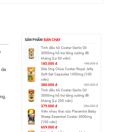
SẢN PHẨM
BÁN CHẠY
Tinh dầu tỏi Costar Garlic Oil
à
3000mg hỗ trợ tăng cường đề
kháng (Lọ 60 viên)
185.000 đ
198.000 đ
 da
Sữa Ong Chúa Costar Royal Jelly
Soft Gel Capsules 1450mg (100
viên)
380.000 đ
460.000 đ
Tinh dầu tỏi Costar Garlic Oil
3000mg hỗ trợ tăng cường đề
ng,
kháng (Lọ 200 viên)
379.000 đ
396.000 đ
Viên nhau thai cừu Placentra Baby
Sheep Essential Costar 3000mg
(100 viên)
659.000 đ