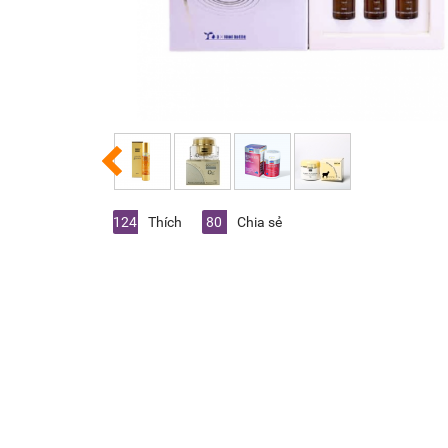
124
Thích
80
Chia sẻ