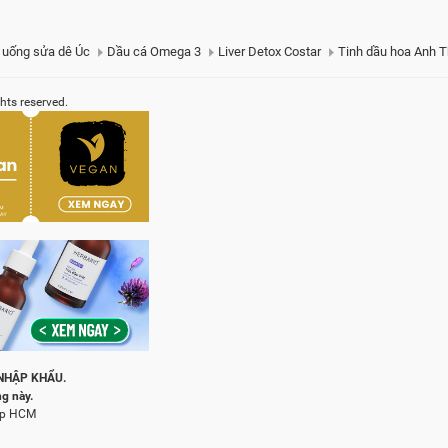
 uống sửa dê Úc
Dầu cá Omega 3
Liver Detox Costar
Tinh dầu hoa Anh 
ights reserved.
NHẬP KHẨU.
g này.
 Tp HCM