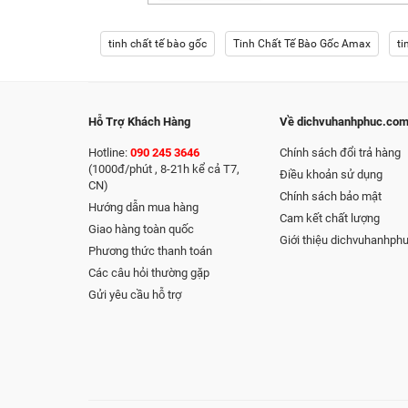
tinh chất tế bào gốc
Tinh Chất Tế Bào Gốc Amax
ti
Hỗ Trợ Khách Hàng
Về dichvuhanhphuc.co
Hotline:
090 245 3646
Chính sách đổi trả hàng
(1000đ/phút , 8-21h kể cả T7,
Điều khoản sử dụng
CN)
Chính sách bảo mật
Hướng dẫn mua hàng
Cam kết chất lượng
Giao hàng toàn quốc
Giới thiệu dichvuhanhph
Phương thức thanh toán
Các câu hỏi thường gặp
Gửi yêu cầu hỗ trợ