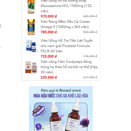
Viên uống hỗ trợ xương khớp
Glucosamine HCL 1500mg (120
viên)
570.000 đ
659.000 đ
Viên Nang Mềm Dầu Cá Costar
,
Omega 3 (1000mg x 365 viên)
785.000 đ
990.000 đ
Viên Uống Hỗ Trợ Tiền Liệt Tuyến
.
cho nam giới Prostate Formula
FELIX 60 Viên
725.000 đ
748.000 đ
Viên uống Felix Cordyceps đông
trùng hạ thảo hỗ trợ bồi cơ thể (Hộp
30 viên)
235.000 đ
247.000 đ