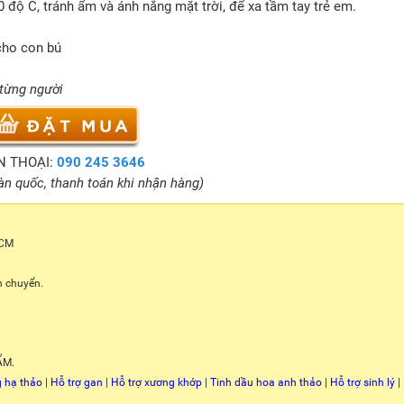
 độ C, tránh ẩm và ánh nắng mặt trời, để xa tầm tay trẻ em.
cho con bú
 từng người
N THOẠI:
090 245 3646
àn quốc, thanh toán khi nhận hàng)
HCM
n chuyển.
ẨM.
 hạ thảo
|
Hỗ trợ gan
|
Hỗ trợ xương khớp
|
Tinh dầu hoa anh thảo
|
Hỗ trợ sinh lý
|