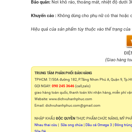
Bảo quản:
Nơi khô ráo, thoáng mát, nhiệt độ dưới 30
Khuyến cáo :
Không dùng cho phụ nữ có thai hoặc 
Hiệu quả của sản phẩm tùy thuộc vào thể trạng của
ĐIỆ
(Giao hàng to
TRUNG TÂM PHÂN PHỐI BÁN HÀNG
TPHCM: 7/50A đường 182, P.Tăng Nhơn Phú A, Quận 9, Tp.
GỌI NGAY:
090 245 3646
(call,zalo)
giao hàng toàn quốc, thanh toán khi nhận hàng, miễn phí vậ
Website: www.dichvuhanhphuc.com
Email: dichvuhanhphuc.com@gmail.com
NHẬP KHẨU
ĐỘC QUYỀN
THỰC PHẨM CHỨC NĂNG, MỸ PH
Nhau thai cừu
|
Sữa ong chúa
|
Dầu cá Omega 3
|
Đông trùng
Sữa Dê