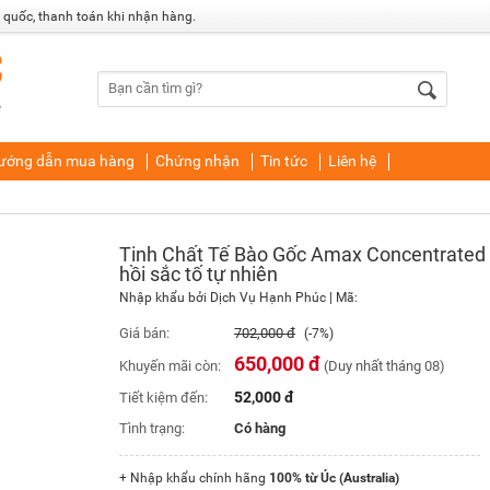
 quốc, thanh toán khi nhận hàng.
ướng dẫn mua hàng
Chứng nhận
Tin tức
Liên hệ
Tinh Chất Tế Bào Gốc Amax Concentrated 
hồi sắc tố tự nhiên
Nhập khẩu bởi
Dịch Vụ Hạnh Phúc
| Mã:
Giá bán:
702,000 đ
(-7%)
650,000 đ
Khuyến mãi còn:
(Duy nhất tháng 08)
52,000 đ
Tiết kiệm đến:
Tình trạng:
Có hàng
+ Nhập khẩu chính hãng
100% từ Úc (Australia)