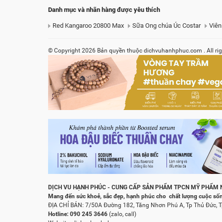
Danh mục và nhãn hàng được yêu thích
Red Kangaroo 20800 Max
Sữa Ong chúa Úc Costar
Viên
© Copyright 2026 Bản quyền thuộc
dichvuhanhphuc.com
. All r
DỊCH VU HẠNH PHÚC - CUNG CẤP SẢN PHẨM TPCN MỸ PHẨM 
Mang đến sức khoẻ, sắc đẹp, hạnh phúc cho chất lượng cuộc sốn
ĐỊA CHỈ BÁN: 7/50A Đường 182, Tăng Nhơn Phú A, Tp Thủ Đức,
Hotline:
090 245 3646
(zalo, call)