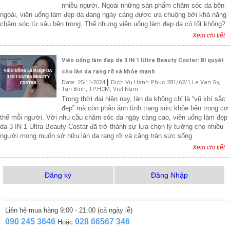
nhiều người. Ngoài những sản phẩm chăm sóc da bên
ngoài, viên uống làm đẹp da đang ngày càng được ưa chuộng bởi khả năng
chăm sóc từ sâu bên trong. Thế nhưng viên uống làm đẹp da có tốt không?
Xem chi tiết
Viên uống làm đẹp da 3 IN 1 Ultra Beauty Costar: Bí quyết
cho làn da rạng rỡ và khỏe mạnh
|
Date:
25-11-2024
Dich Vu Hanh Phuc
281/62/1 Le Van Sy,
Tan Binh
,
TP.HCM
,
Viet Nam
Trong thời đại hiện nay, làn da không chỉ là “vũ khí sắc
đẹp” mà còn phản ánh tình trạng sức khỏe bên trong cơ
thể mỗi người. Với nhu cầu chăm sóc da ngày càng cao, viên uống làm đẹp
da 3 IN 1 Ultra Beauty Costar đã trở thành sự lựa chọn lý tưởng cho nhiều
người mong muốn sở hữu làn da rạng rỡ và căng tràn sức sống.
Xem chi tiết
Đăng ký
Đăng Nhập
Liên hệ mua hàng 9:00 - 21:00 (cả ngày lễ)
090 245 3646
028 66567 346
Hoặc