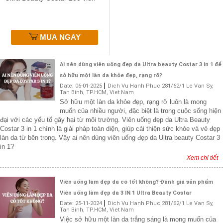
MUA NGAY
Ai nên dùng viên uống đẹp da Ultra beauty Costar 3 in 1 để
sở hữu một làn da khỏe đẹp, rạng rỡ?
|
Date:
06-01-2025
Dich Vu Hanh Phuc
281/62/1 Le Van Sy,
Tan Binh
,
TP.HCM
,
Viet Nam
Sở hữu một làn da khỏe đẹp, rạng rỡ luôn là mong
muốn của nhiều người, đặc biệt là trong cuộc sống hiện
đại với các yếu tố gây hại từ môi trường. Viên uống đẹp da Ultra Beauty
Costar 3 in 1 chính là giải pháp toàn diện, giúp cải thiện sức khỏe và vẻ đẹp
làn da từ bên trong. Vậy ai nên dùng viên uống đẹp da Ultra beauty Costar 3
in 1?
Xem chi tiết
Viên uống làm đẹp da có tốt không? Đánh giá sản phẩm
Viên uống làm đẹp da 3 IN 1 Ultra Beauty Costar
|
Date:
25-11-2024
Dich Vu Hanh Phuc
281/62/1 Le Van Sy,
Tan Binh
,
TP.HCM
,
Viet Nam
Việc sở hữu một làn da trắng sáng là mong muốn của